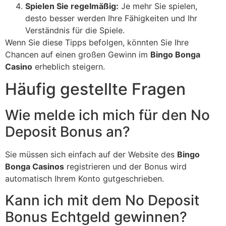
Spielen Sie regelmäßig:
Je mehr Sie spielen,
desto besser werden Ihre Fähigkeiten und Ihr
Verständnis für die Spiele.
Wenn Sie diese Tipps befolgen, könnten Sie Ihre
Chancen auf einen großen Gewinn im
Bingo Bonga
Casino
erheblich steigern.
Häufig gestellte Fragen
Wie melde ich mich für den No
Deposit Bonus an?
Sie müssen sich einfach auf der Website des
Bingo
Bonga Casinos
registrieren und der Bonus wird
automatisch Ihrem Konto gutgeschrieben.
Kann ich mit dem No Deposit
Bonus Echtgeld gewinnen?