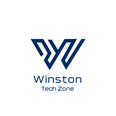
Skip
to
content