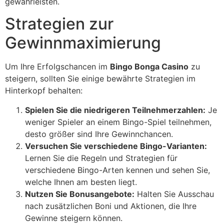
gewährleisten.
Strategien zur
Gewinnmaximierung
Um Ihre Erfolgschancen im
Bingo Bonga Casino
zu
steigern, sollten Sie einige bewährte Strategien im
Hinterkopf behalten:
Spielen Sie die niedrigeren Teilnehmerzahlen:
Je
weniger Spieler an einem Bingo-Spiel teilnehmen,
desto größer sind Ihre Gewinnchancen.
Versuchen Sie verschiedene Bingo-Varianten:
Lernen Sie die Regeln und Strategien für
verschiedene Bingo-Arten kennen und sehen Sie,
welche Ihnen am besten liegt.
Nutzen Sie Bonusangebote:
Halten Sie Ausschau
nach zusätzlichen Boni und Aktionen, die Ihre
Gewinne steigern können.