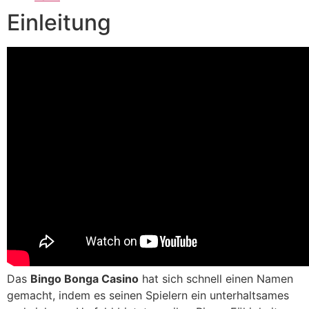
Einleitung
Das
Bingo Bonga Casino
hat sich schnell einen Namen
gemacht, indem es seinen Spielern ein unterhaltsames