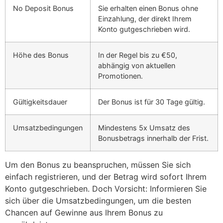
No Deposit Bonus
Sie erhalten einen Bonus ohne
Einzahlung, der direkt Ihrem
Konto gutgeschrieben wird.
Höhe des Bonus
In der Regel bis zu €50,
abhängig von aktuellen
Promotionen.
Gültigkeitsdauer
Der Bonus ist für 30 Tage gültig.
Umsatzbedingungen
Mindestens 5x Umsatz des
Bonusbetrags innerhalb der Frist.
Um den Bonus zu beanspruchen, müssen Sie sich
einfach registrieren, und der Betrag wird sofort Ihrem
Konto gutgeschrieben. Doch Vorsicht: Informieren Sie
sich über die Umsatzbedingungen, um die besten
Chancen auf Gewinne aus Ihrem Bonus zu