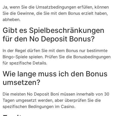
Ja, wenn Sie die Umsatzbedingungen erfüllen, können
Sie die Gewinne, die Sie mit dem Bonus erzielt haben,
abheben.
Gibt es Spielbeschränkungen
für den No Deposit Bonus?
In der Regel dürfen Sie mit dem Bonus nur bestimmte
Bingo-Spiele spielen. Prüfen Sie die Bonusbedingungen
für spezifische Details.
Wie lange muss ich den Bonus
umsetzen?
Die meisten No Deposit Boni müssen innerhalb von 30
Tagen umgesetzt werden, aber überprüfen Sie die
spezifischen Bedingungen im Casino.