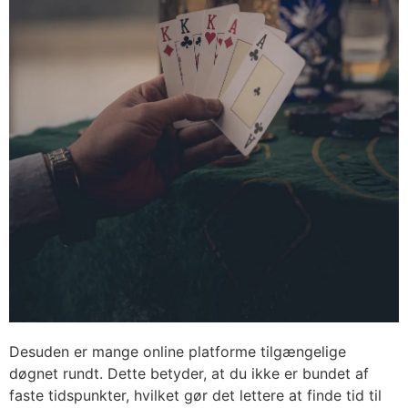
Desuden er mange online platforme tilgængelige
døgnet rundt. Dette betyder, at du ikke er bundet af
faste tidspunkter, hvilket gør det lettere at finde tid til