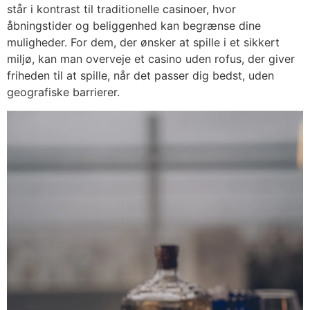
står i kontrast til traditionelle casinoer, hvor
åbningstider og beliggenhed kan begrænse dine
muligheder. For dem, der ønsker at spille i et sikkert
miljø, kan man overveje et casino uden rofus, der giver
friheden til at spille, når det passer dig bedst, uden
geografiske barrierer.