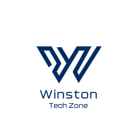
Skip
to
content