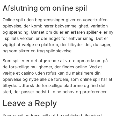
Afslutning om online spil
Online spil uden begrænsninger giver en uovertruffen
oplevelse, der kombinerer bekvemmelighed, variation
og spænding. Uanset om du er en erfaren spiller eller ny
i spillets verden, er der noget for enhver smag. Det er
vigtigt at vælge en platform, der tilbyder det, du søger,
og som sikrer en tryg spiloplevelse.
Som spiller er det afgørende at være opmærksom på
de forskellige muligheder, der findes online. Ved at
vælge et casino uden rofus kan du maksimere din
oplevelse og nyde alle de fordele, som online spil har at
tilbyde. Udforsk de forskellige platforme og find det
sted, der passer bedst til dine behov og præferencer.
Leave a Reply
Your email address will not be published.
Required