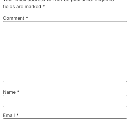
fields are marked
*
Comment
*
Name
*
Email
*