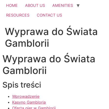
HOME
ABOUT US
AMENITIES
RESOURCES
CONTACT US
Wyprawa do Świata
Gamblorii
Wyprawa do Świata
Gamblorii
Spis treści
Wprowadzenie
Kasyno Gambloria
Oferta gier w Gamblorii