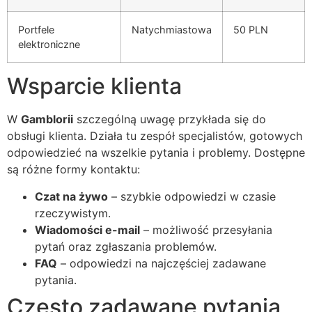
Portfele
Natychmiastowa
50 PLN
elektroniczne
Wsparcie klienta
W
Gamblorii
szczególną uwagę przykłada się do
obsługi klienta. Działa tu zespół specjalistów, gotowych
odpowiedzieć na wszelkie pytania i problemy. Dostępne
są różne formy kontaktu:
Czat na żywo
– szybkie odpowiedzi w czasie
rzeczywistym.
Wiadomości e-mail
– możliwość przesyłania
pytań oraz zgłaszania problemów.
FAQ
– odpowiedzi na najczęściej zadawane
pytania.
Często zadawane pytania