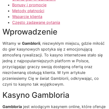
Bonusy i promocje
Metody płatności
Wsparcie klienta
Często zadawane pytania
Wprowadzenie
Witamy w
Gamblorii
, niezwykłym miejscu, gdzie miłość
do gier kasynowych spotyka się z emocjonującą
atmosferą rywalizacji. To kasyno internetowe stało się
jedną z najpopularniejszych platform w Polsce,
przyciągając graczy swoją dostępną ofertą oraz
niezrównaną obsługą klienta. W tym artykule
przeniesiemy Cię w świat Gamblorii, odkrywając, co
czyni to kasyno tak wyjątkowym.
Kasyno Gambloria
Gambloria
jest wiodącym kasynem online, które oferuje