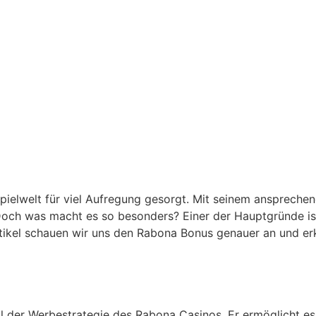
pielwelt für viel Aufregung gesorgt. Mit seinem ansprechen
. Doch was macht es so besonders? Einer der Hauptgründe i
rtikel schauen wir uns den Rabona Bonus genauer an und er
il der Werbestrategie des Rabona Casinos. Er ermöglicht es 