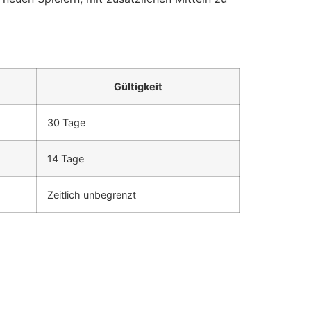
Gültigkeit
30 Tage
14 Tage
Zeitlich unbegrenzt