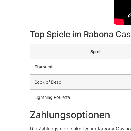
Top Spiele im Rabona Cas
Spiel
Starburst
Book of Dead
Lightning Roulette
Zahlungsoptionen
Die Zahlungsmöglichkeiten im Rabona Casino si