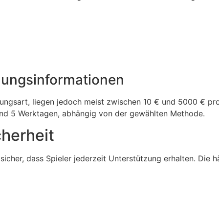
lungsinformationen
lungsart, liegen jedoch meist zwischen 10 € und 5000 € pr
und 5 Werktagen, abhängig von der gewählten Methode.
herheit
icher, dass Spieler jederzeit Unterstützung erhalten. Die 