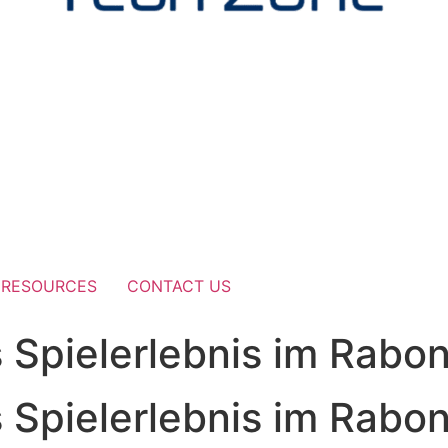
RESOURCES
CONTACT US
s Spielerlebnis im Rabo
s Spielerlebnis im Rabo