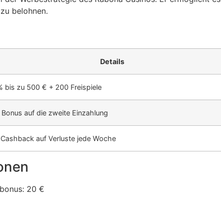
 zu belohnen.
Details
 bis zu 500 € + 200 Freispiele
Bonus auf die zweite Einzahlung
Cashback auf Verluste jede Woche
onen
bonus: 20 €