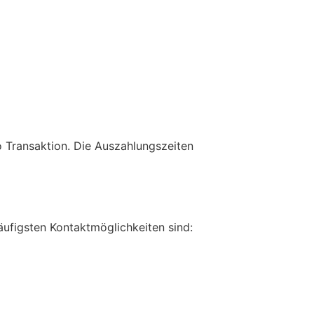
o Transaktion. Die Auszahlungszeiten
häufigsten Kontaktmöglichkeiten sind: