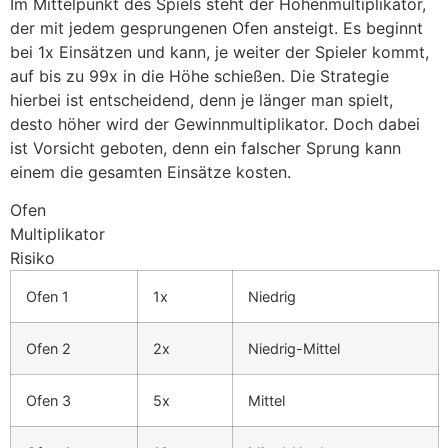
Im Mittelpunkt des Spiels steht der Höhenmultiplikator,
der mit jedem gesprungenen Ofen ansteigt. Es beginnt
bei 1x Einsätzen und kann, je weiter der Spieler kommt,
auf bis zu 99x in die Höhe schießen. Die Strategie
hierbei ist entscheidend, denn je länger man spielt,
desto höher wird der Gewinnmultiplikator. Doch dabei
ist Vorsicht geboten, denn ein falscher Sprung kann
einem die gesamten Einsätze kosten.
Ofen
Multiplikator
Risiko
Ofen 1
1x
Niedrig
Ofen 2
2x
Niedrig-Mittel
Ofen 3
5x
Mittel