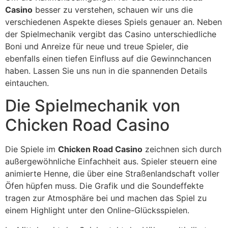
Casino
besser zu verstehen, schauen wir uns die
verschiedenen Aspekte dieses Spiels genauer an. Neben
der Spielmechanik vergibt das Casino unterschiedliche
Boni und Anreize für neue und treue Spieler, die
ebenfalls einen tiefen Einfluss auf die Gewinnchancen
haben. Lassen Sie uns nun in die spannenden Details
eintauchen.
Die Spielmechanik von
Chicken Road Casino
Die Spiele im
Chicken Road Casino
zeichnen sich durch
außergewöhnliche Einfachheit aus. Spieler steuern eine
animierte Henne, die über eine Straßenlandschaft voller
Öfen hüpfen muss. Die Grafik und die Soundeffekte
tragen zur Atmosphäre bei und machen das Spiel zu
einem Highlight unter den Online-Glücksspielen.