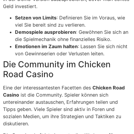
Geld investiert.
Setzen von Limits
: Definieren Sie im Voraus, wie
viel Sie bereit sind zu verlieren.
Demospiele ausprobieren
: Gewöhnen Sie sich an
die Spielmechanik ohne finanzielles Risiko.
Emotionen im Zaum halten
: Lassen Sie sich nicht
von Gewinnserien oder Verlusten leiten.
Die Community im Chicken
Road Casino
Eine der interessantesten Facetten des
Chicken Road
Casino
ist die Community. Spieler können sich
untereinander austauschen, Erfahrungen teilen und
Tipps geben. Viele Spieler sind aktiv in Foren und
sozialen Medien, um ihre Strategien und Taktiken zu
diskutieren.