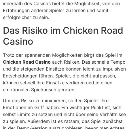
innerhalb des Casinos bietet die Möglichkeit, von den
Erfahrungen anderer Spieler zu lernen und somit
erfolgreicher zu sein.
Das Risiko im Chicken Road
Casino
Trotz der spannenden Möglichkeiten birgt das Spiel im
Chicken Road Casino
auch Risiken. Das schnelle Tempo
und die steigenden Einsätze können leicht zu impulsiven
Entscheidungen führen. Spieler, die nicht aufpassen,
können schnell ihre Einsätze verlieren und in einen
emotionalen Spielrausch geraten.
Um das Risiko zu minimieren, sollten Spieler ihre
Emotionen im Griff haben. Ein wichtiger Punkt ist, sich
selbst Limits zu setzen und nicht über seine Verhältnisse
zu spielen. Außerdem ist es ratsam, das Spiel zunächst
in der Demo-Version auszuprobieren, bevor man echtes