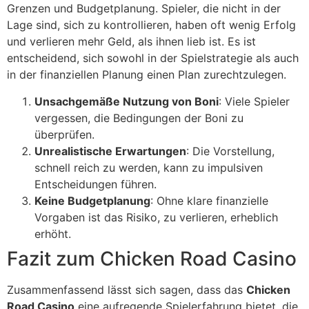
Grenzen und Budgetplanung. Spieler, die nicht in der
Lage sind, sich zu kontrollieren, haben oft wenig Erfolg
und verlieren mehr Geld, als ihnen lieb ist. Es ist
entscheidend, sich sowohl in der Spielstrategie als auch
in der finanziellen Planung einen Plan zurechtzulegen.
Unsachgemäße Nutzung von Boni
: Viele Spieler
vergessen, die Bedingungen der Boni zu
überprüfen.
Unrealistische Erwartungen
: Die Vorstellung,
schnell reich zu werden, kann zu impulsiven
Entscheidungen führen.
Keine Budgetplanung
: Ohne klare finanzielle
Vorgaben ist das Risiko, zu verlieren, erheblich
erhöht.
Fazit zum Chicken Road Casino
Zusammenfassend lässt sich sagen, dass das
Chicken
Road Casino
eine aufregende Spielerfahrung bietet, die