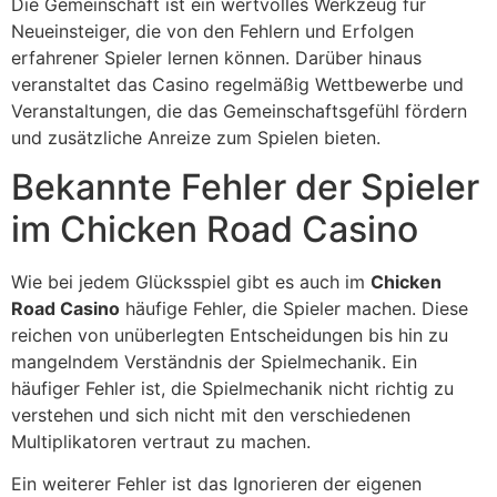
Die Gemeinschaft ist ein wertvolles Werkzeug für
Neueinsteiger, die von den Fehlern und Erfolgen
erfahrener Spieler lernen können. Darüber hinaus
veranstaltet das Casino regelmäßig Wettbewerbe und
Veranstaltungen, die das Gemeinschaftsgefühl fördern
und zusätzliche Anreize zum Spielen bieten.
Bekannte Fehler der Spieler
im Chicken Road Casino
Wie bei jedem Glücksspiel gibt es auch im
Chicken
Road Casino
häufige Fehler, die Spieler machen. Diese
reichen von unüberlegten Entscheidungen bis hin zu
mangelndem Verständnis der Spielmechanik. Ein
häufiger Fehler ist, die Spielmechanik nicht richtig zu
verstehen und sich nicht mit den verschiedenen
Multiplikatoren vertraut zu machen.
Ein weiterer Fehler ist das Ignorieren der eigenen