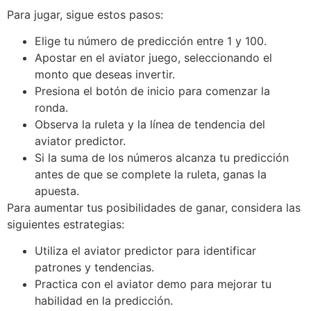
Para jugar, sigue estos pasos:
Elige tu número de predicción entre 1 y 100.
Apostar en el aviator juego, seleccionando el
monto que deseas invertir.
Presiona el botón de inicio para comenzar la
ronda.
Observa la ruleta y la línea de tendencia del
aviator predictor.
Si la suma de los números alcanza tu predicción
antes de que se complete la ruleta, ganas la
apuesta.
Para aumentar tus posibilidades de ganar, considera las
siguientes estrategias:
Utiliza el aviator predictor para identificar
patrones y tendencias.
Practica con el aviator demo para mejorar tu
habilidad en la predicción.