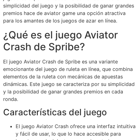
simplicidad del juego y la posibilidad de ganar grandes
premios hace de aviator game una opción atractiva
para los amantes de los juegos de azar en línea.
¿Qué es el juego Aviator
Crash de Spribe?
El juego Aviator Crash de Spribe es una variante
emocionante del juego de ruleta en línea, que combina
elementos de la ruleta con mecánicas de apuestas
dinámicas. Este juego se caracteriza por su simplicidad
y la posibilidad de ganar grandes premios en cada
ronda.
Características del juego
El juego Aviator Crash ofrece una interfaz intuitiva
y fácil de usar, lo que lo hace accesible para