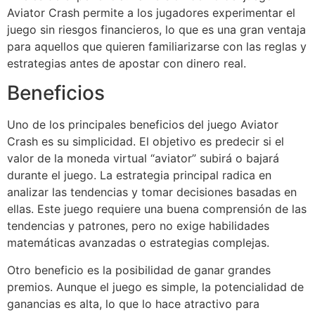
Aviator Crash permite a los jugadores experimentar el
juego sin riesgos financieros, lo que es una gran ventaja
para aquellos que quieren familiarizarse con las reglas y
estrategias antes de apostar con dinero real.
Beneficios
Uno de los principales beneficios del juego Aviator
Crash es su simplicidad. El objetivo es predecir si el
valor de la moneda virtual “aviator” subirá o bajará
durante el juego. La estrategia principal radica en
analizar las tendencias y tomar decisiones basadas en
ellas. Este juego requiere una buena comprensión de las
tendencias y patrones, pero no exige habilidades
matemáticas avanzadas o estrategias complejas.
Otro beneficio es la posibilidad de ganar grandes
premios. Aunque el juego es simple, la potencialidad de
ganancias es alta, lo que lo hace atractivo para