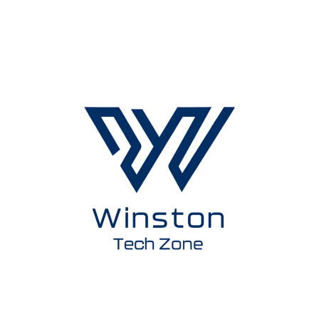
Skip
to
content