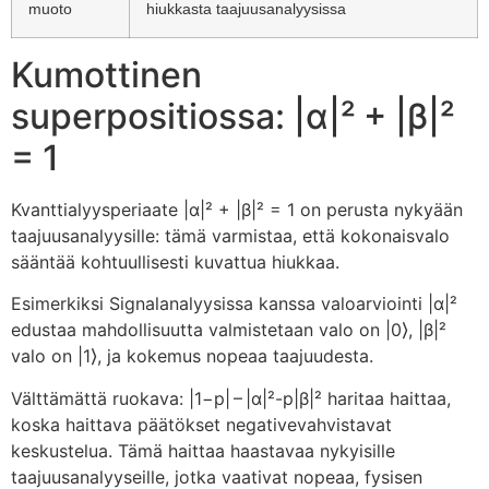
muoto
hiukkasta taajuusanalyysissa
Kumottinen
superpositiossa: |α|² + |β|²
= 1
Kvanttialyysperiaate |α|² + |β|² = 1 on perusta nykyään
taajuusanalyysille: tämä varmistaa, että kokonaisvalo
sääntää kohtuullisesti kuvattua hiukkaa.
Esimerkiksi Signalanalyysissa kanssa valoarviointi |α|²
edustaa mahdollisuutta valmistetaan valo on |0⟩, |β|²
valo on |1⟩, ja kokemus nopeaa taajuudesta.
Välttämättä ruokava: |1−p| – |α|²-p|β|² haritaa haittaa,
koska haittava päätökset negativevahvistavat
keskustelua. Tämä haittaa haastavaa nykyisille
taajuusanalyyseille, jotka vaativat nopeaa, fysisen