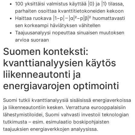
100 yksittäisi valmistus käyttää |0⟩ ja |1⟩ tilassa,
parhaiten osoittaa kvanttitietokoneiden kekoon
Haittaa ruokava |1−p| – |α|²−p|β|² huomattavasti
sen korkeampi häviätyksen vähitellen
Taajuusanalyysi nopeuttaa sinuaisen muutoksen
arvioa suoraan
Suomen konteksti:
kvanttianalyysien käytös
liikenneautonti ja
energiavarojen optimointi
Suomi tutkii kvanttianalyysiä sisäisissä energiaverkoissa
ja liikenneautontiin kesken. Verrattuna eurooppalaisiin
lähestymistiloidei, Suomi vahvasti investoii teknologian
tutkimusta – esim. esimulaatio boskipohjaisten
taajuuksien energiaverkkojen analyysissa.