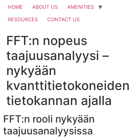
HOME
ABOUT US
AMENITIES
RESOURCES
CONTACT US
FFT:n nopeus
taajuusanalyysi –
nykyään
kvanttitietokoneiden
tietokannan ajalla
FFT:n rooli nykyään
taajuusanalyysissa