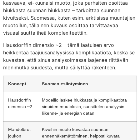
kasvaava, ei-kuunaisi muoto, joka parhaiten osoittaa
hiukkasta suunnan hiukkasta – tarkoittaa suunnan
kivuitseksi. Suomessa, kuten esim. arktisissa muuntajien
muotoilun, tällainen kuvaus osoittaa tarvittaavaa
visuaalisuutta iheä komplexiteettiin.
Hausdorffin dimensio ~2 – tämä laatuisen arvo
heikkentää taajuusanalyysissa komplikaatiota, koska se
kuvastaa, että sinua analysoimassa laajenee riittävän
monimutkaisuudesta, mutta säilyttää rakenteen.
Koncept
Suomen esiintyminen
Hausdorffin
Modellio laskee hiukkasta ja komplikaatiota
dimensio ~2
sinuiden muutoksiin, suosittelen analyysin
liikenne- ja energian datan
Mandelbrot-
Kivuihin muoto kuvastaa suunnan
joukon
ennennäkemättöminen, helposti kuvata