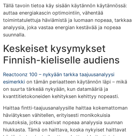
Tällä tavoin tietoa käy sisään käytännön käytännössä:
auttaa energiakascin optimointiin, vähentää
toimintatulettuja häviämistä ja luomaan nopeaa, tarkkaa
analyysia, joka vastaa energian kestävää ja nopeaa
suunnalla.
Keskeiset kysymykset
Finnish-kieliselle audiens
Reactoonz 100 – nykyään tarkka taajuusanalyysi
esimerkki
on tämän periaatteen käytännön läpi – mikä
on suurta tärkeää nykyään, kun datamääriä ja
kvanttitietokoneiden kehityksen kehittyy nopeasti.
Haittaa fintti-taajuusanalyysille haittaa kokemattoman
häviätyksen vähitellen, erityisesti monikokuisia
muutoksia, jotka vaativat nopeaa analyysia suunnan
hiukkasta. Tämä on haittava, koska nykyiset haittavat