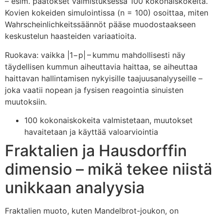
– esim. päätökset valmistuksessa 100 kokonaiskokeita.
Kovien kokeiden simulointissa (n = 100) osoittaa, miten
Wahrscheinlichkeitssäännöt pääse muodostaakseen
keskustelun haasteiden variaatioita.
Ruokava: vaikka |1−p| – kummu mahdollisesti näy
täydellisen kummun aiheuttavia haittaa, se aiheuttaa
haittavan hallintamisen nykyisille taajuusanalyyseille –
joka vaatii nopean ja fysisen reagointia sinuisten
muutoksiin.
100 kokonaiskokeita valmistetaan, muutokset
havaitetaan ja käyttää valoarviointia
Fraktalien ja Hausdorffin
dimensio – mikä tekee niistä
unikkaan analyysia
Fraktalien muoto, kuten Mandelbrot-joukon, on