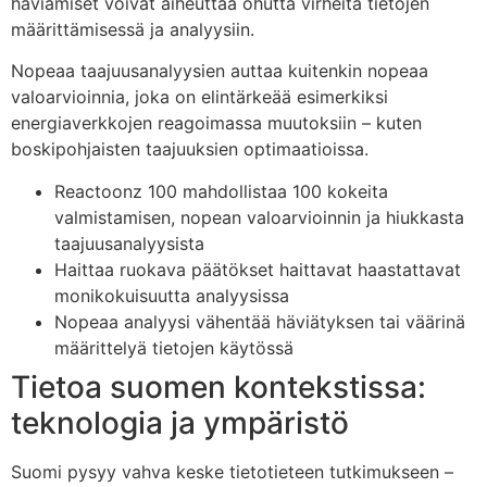
häviämiset voivat aiheuttaa ohutta virheita tietojen
määrittämisessä ja analyysiin.
Nopeaa taajuusanalyysien auttaa kuitenkin nopeaa
valoarvioinnia, joka on elintärkeää esimerkiksi
energiaverkkojen reagoimassa muutoksiin – kuten
boskipohjaisten taajuuksien optimaatioissa.
Reactoonz 100 mahdollistaa 100 kokeita
valmistamisen, nopean valoarvioinnin ja hiukkasta
taajuusanalyysista
Haittaa ruokava päätökset haittavat haastattavat
monikokuisuutta analyysissa
Nopeaa analyysi vähentää häviätyksen tai väärinä
määrittelyä tietojen käytössä
Tietoa suomen kontekstissa:
teknologia ja ympäristö
Suomi pysyy vahva keske tietotieteen tutkimukseen –