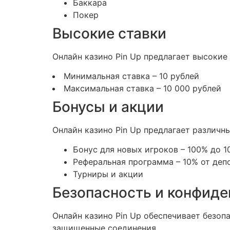
Баккара
Покер
Высокие ставки
Онлайн казино Pin Up предлагает высокие
Минимальная ставка – 10 рублей
Максимальная ставка – 10 000 рублей
Бонусы и акции
Онлайн казино Pin Up предлагает различн
Бонус для новых игроков – 100% до 1
Реферальная программа – 10% от деп
Турниры и акции
Безопасность и конфид
Онлайн казино Pin Up обеспечивает безоп
защищенные соединения.