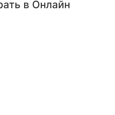
рать в Онлайн