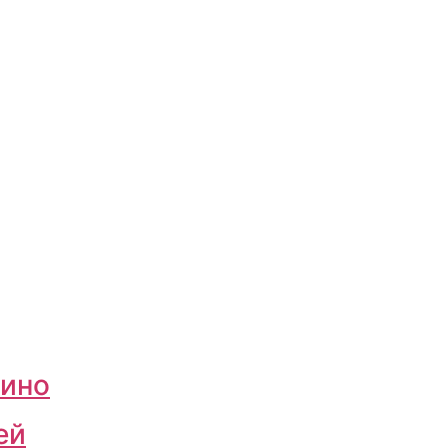
зино
ей