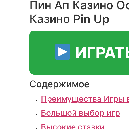
Пин Ап Казино О
Казино Pin Up
ИГРАТ
Содержимое
Преимущества Игры в
Большой выбор игр
Высокие ставки