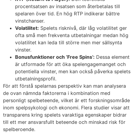
procentsatsen av insatsen som återbetalas till
spelaren över tid. En hög RTP indikerar bättre
vinstchanser.
Volatilitet:
Spelets risknivå, där låg volatilitet ger
ofta små men frekventa utbetalningar medan hög
volatilitet kan leda till större men mer sällsynta
vinster.
Bonusfunktioner och ‘Free Spins’:
Dessa element
är utformade för att öka spelengagemanget och
potentiella vinster, men kan också påverka spelets
utbetalningsprofil.
För att förstå spelarnas perspektiv kan man analysera
de ovan nämnda faktorerna i kombination med
personligt spelbeteende, vilket är ett forskningsområde
inom spelpsykologi och ekonomi. Flera studier visar att
transparens kring spelets varaktiga egenskaper bidrar
till ett mer ansvarsfullt beteende och minskad risk för
spelberoende.