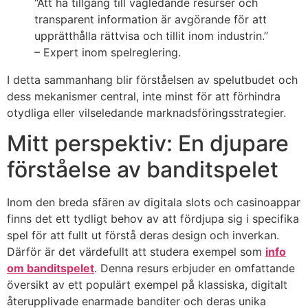
“Att ha tillgång till vägledande resurser och
transparent information är avgörande för att
upprätthålla rättvisa och tillit inom industrin.”
– Expert inom spelreglering.
I detta sammanhang blir förståelsen av spelutbudet och
dess mekanismer central, inte minst för att förhindra
otydliga eller vilseledande marknadsföringsstrategier.
Mitt perspektiv: En djupare
förståelse av banditspelet
Inom den breda sfären av digitala slots och casinoappar
finns det ett tydligt behov av att fördjupa sig i specifika
spel för att fullt ut förstå deras design och inverkan.
Därför är det värdefullt att studera exempel som
info
om banditspelet
. Denna resurs erbjuder en omfattande
översikt av ett populärt exempel på klassiska, digitalt
återupplivade enarmade banditer och deras unika