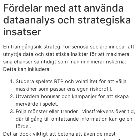
Fördelar med att använda
dataanalys och strategiska
insatser
En framgångsrik strategi för seriösa spelare innebär att
utnyttja data och statistiska insikter för att maximera
sina chanser samtidigt som man minimerar riskerna.
Detta kan inkludera:
Studera spelets RTP och volatilitet för att välja
maskiner som passar ens egen riskprofil.
Utvärdera bonusar och kampanjer för att skapa
mervärde i spelet.
Följa mönster eller trender i vinstfrekvens över tid,
där tillgång till omfattande information kan ge en
fördel.
Det är dock viktigt att betona att även de mest