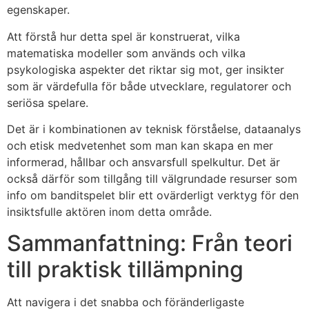
egenskaper.
Att förstå hur detta spel är konstruerat, vilka
matematiska modeller som används och vilka
psykologiska aspekter det riktar sig mot, ger insikter
som är värdefulla för både utvecklare, regulatorer och
seriösa spelare.
Det är i kombinationen av teknisk förståelse, dataanalys
och etisk medvetenhet som man kan skapa en mer
informerad, hållbar och ansvarsfull spelkultur. Det är
också därför som tillgång till välgrundade resurser som
info om banditspelet blir ett ovärderligt verktyg för den
insiktsfulle aktören inom detta område.
Sammanfattning: Från teori
till praktisk tillämpning
Att navigera i det snabba och föränderligaste