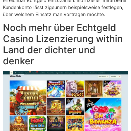
erreichbar Echtgeld einzuzahlen. Inoffizieller mitarbeiter
Kundenkonto lässt zigeunern beispielsweise festlegen,
über welchem Einsatz man vortragen möchte.
Noch mehr über Echtgeld
Casino Lizenzierung within
Land der dichter und
denker