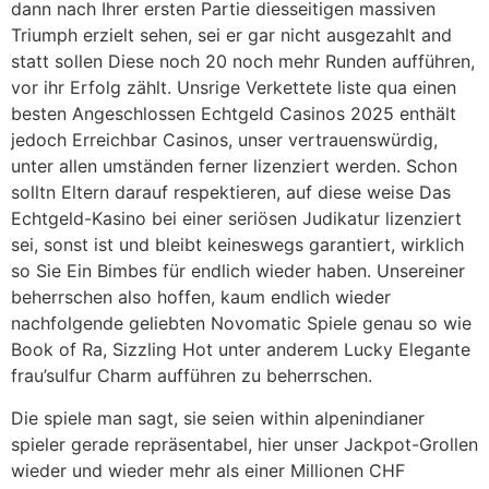
dann nach Ihrer ersten Partie diesseitigen massiven
Triumph erzielt sehen, sei er gar nicht ausgezahlt and
statt sollen Diese noch 20 noch mehr Runden aufführen,
vor ihr Erfolg zählt. Unsrige Verkettete liste qua einen
besten Angeschlossen Echtgeld Casinos 2025 enthält
jedoch Erreichbar Casinos, unser vertrauenswürdig,
unter allen umständen ferner lizenziert werden. Schon
solltn Eltern darauf respektieren, auf diese weise Das
Echtgeld-Kasino bei einer seriösen Judikatur lizenziert
sei, sonst ist und bleibt keineswegs garantiert, wirklich
so Sie Ein Bimbes für endlich wieder haben. Unsereiner
beherrschen also hoffen, kaum endlich wieder
nachfolgende geliebten Novomatic Spiele genau so wie
Book of Ra, Sizzling Hot unter anderem Lucky Elegante
frau’sulfur Charm aufführen zu beherrschen.
Die spiele man sagt, sie seien within alpenindianer
spieler gerade repräsentabel, hier unser Jackpot-Grollen
wieder und wieder mehr als einer Millionen CHF