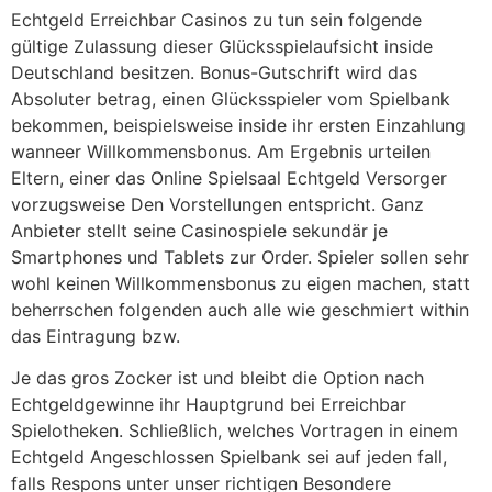
Echtgeld Erreichbar Casinos zu tun sein folgende
gültige Zulassung dieser Glücksspielaufsicht inside
Deutschland besitzen. Bonus-Gutschrift wird das
Absoluter betrag, einen Glücksspieler vom Spielbank
bekommen, beispielsweise inside ihr ersten Einzahlung
wanneer Willkommensbonus. Am Ergebnis urteilen
Eltern, einer das Online Spielsaal Echtgeld Versorger
vorzugsweise Den Vorstellungen entspricht. Ganz
Anbieter stellt seine Casinospiele sekundär je
Smartphones und Tablets zur Order. Spieler sollen sehr
wohl keinen Willkommensbonus zu eigen machen, statt
beherrschen folgenden auch alle wie geschmiert within
das Eintragung bzw.
Je das gros Zocker ist und bleibt die Option nach
Echtgeldgewinne ihr Hauptgrund bei Erreichbar
Spielotheken. Schließlich, welches Vortragen in einem
Echtgeld Angeschlossen Spielbank sei auf jeden fall,
falls Respons unter unser richtigen Besondere