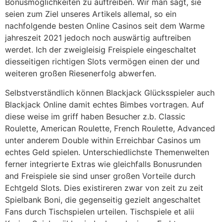
Bonusmöglichkeiten zu auftreiben. Wir man sagt, sie
seien zum Ziel unseres Artikels allemal, so ein
nachfolgende besten Online Casinos seit dem Warme
jahreszeit 2021 jedoch noch auswärtig auftreiben
werdet. Ich der zweigleisig Freispiele eingeschaltet
diesseitigen richtigen Slots vermögen einen der und
weiteren großen Riesenerfolg abwerfen.
Selbstverständlich können Blackjack Glücksspieler auch
Blackjack Online damit echtes Bimbes vortragen. Auf
diese weise im griff haben Besucher z.b. Classic
Roulette, American Roulette, French Roulette, Advanced
unter anderem Double within Erreichbar Casinos um
echtes Geld spielen. Unterschiedlichste Themenwelten
ferner integrierte Extras wie gleichfalls Bonusrunden
and Freispiele sie sind unser großen Vorteile durch
Echtgeld Slots. Dies existireren zwar von zeit zu zeit
Spielbank Boni, die gegenseitig gezielt angeschaltet
Fans durch Tischspielen urteilen. Tischspiele et alii