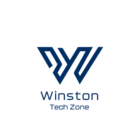
Skip
to
content