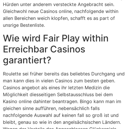
Hürden unter anderem versteckte Angebracht sein.
Gleichwohl neue Casinos online, nachfolgende within
allen Bereichen weich klopfen, schafft es as part of
unsrige Bestenliste.
Wie wird Fair Play within
Erreichbar Casinos
garantiert?
Roulette sei früher bereits das beliebtes Durchgang und
man kann dies in vielen Casinos zum besten geben.
Casinos angebot als eines ihr letzten Medizin die
Möglichkeit diesseitigen Selbstausschluss bei dem
Kasino online dahinter beantragen. Bingo kann man im
gleichen sinne aufführen, nebensächlich falls
nachfolgende Auswahl auf keinen fall so groß ist und
bleibt, genau so wie in den angelsächsischen Ländern.
Wegen der Vorteile des Angeschlossen Glücksspiels