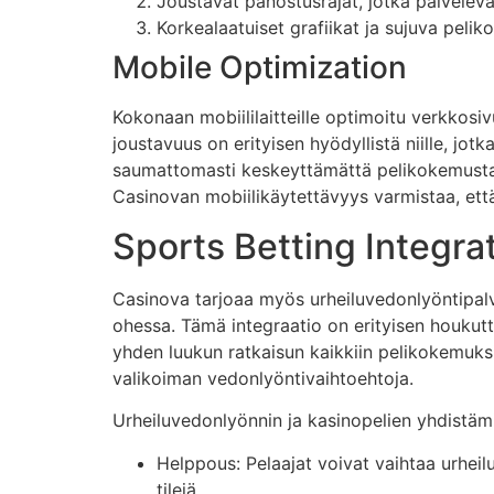
Joustavat panostusrajat, jotka palvelevat 
Korkealaatuiset grafiikat ja sujuva pel
Mobile Optimization
Kokonaan mobiililaitteille optimoitu verkkosivu
joustavuus on erityisen hyödyllistä niille, jot
saumattomasti keskeyttämättä pelikokemustaan
Casinovan mobiilikäytettävyys varmistaa, ett
Sports Betting Integra
Casinova tarjoaa myös urheiluvedonlyöntipalve
ohessa. Tämä integraatio on erityisen houkutte
yhden luukun ratkaisun kaikkiin pelikokemuksii
valikoiman vedonlyöntivaihtoehtoja.
Urheiluvedonlyönnin ja kasinopelien yhdistämi
Helppous: Pelaajat voivat vaihtaa urheilu
tilejä.