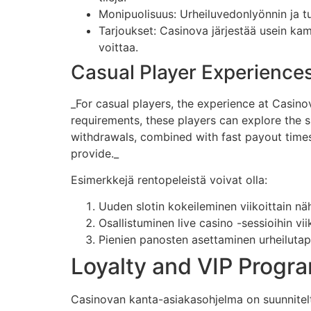
Monipuolisuus: Urheiluvedonlyönnin ja tu
Tarjoukset: Casinova järjestää usein kam
voittaa.
Casual Player Experience
_For casual players, the experience at Casino
requirements, these players can explore the s
withdrawals, combined with fast payout times
provide._
Esimerkkejä rentopeleistä voivat olla:
Uuden slotin kokeileminen viikoittain nä
Osallistuminen live casino -sessioihin v
Pienien panosten asettaminen urheilutapa
Loyalty and VIP Progr
Casinovan kanta-asiakasohjelma on suunniteltu