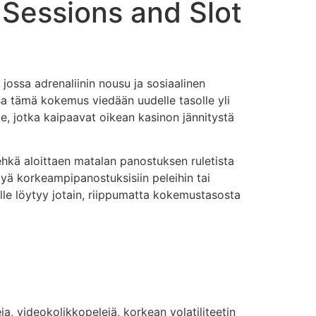
 Sessions and Slot
 jossa adrenaliinin nousu ja sosiaalinen
sa tämä kokemus viedään uudelle tasolle yli
le, jotka kaipaavat oikean kasinon jännitystä
 ehkä aloittaen matalan panostuksen ruletista
tyä korkeampipanostuksisiin peleihin tai
elle löytyy jotain, riippumatta kokemustasosta
eja, videokolikkopelejä, korkean volatiliteetin