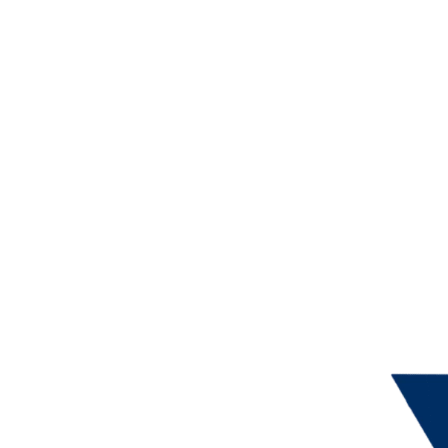
Skip
to
content