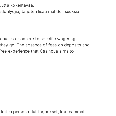
uutta kokeiltavaa.
donlyöjiä, tarjoten lisää mahdollisuuksia
 bonuses or adhere to specific wagering
s they go. The absence of fees on deposits and
free experience that Casinova aims to
ja kuten personoidut tarjoukset, korkeammat