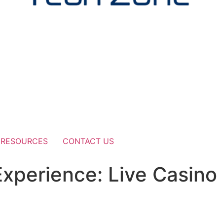
RESOURCES
CONTACT US
xperience: Live Casino