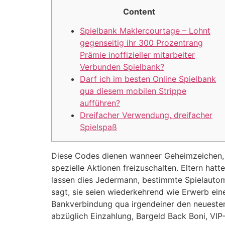
Content
Spielbank Maklercourtage – Lohnt
gegenseitig ihr 300 Prozentrang
Prämie inoffizieller mitarbeiter
Verbunden Spielbank?
Darf ich im besten Online Spielbank
qua diesem mobilen Strippe
aufführen?
Dreifacher Verwendung, dreifacher
Spielspaß
Diese Codes dienen wanneer Geheimzeichen, d
spezielle Aktionen freizuschalten. Eltern hatt
lassen dies Jedermann, bestimmte Spielautom
sagt, sie seien wiederkehrend wie Erwerb ei
Bankverbindung qua irgendeiner den neuesten 
abzüglich Einzahlung, Bargeld Back Boni, VI