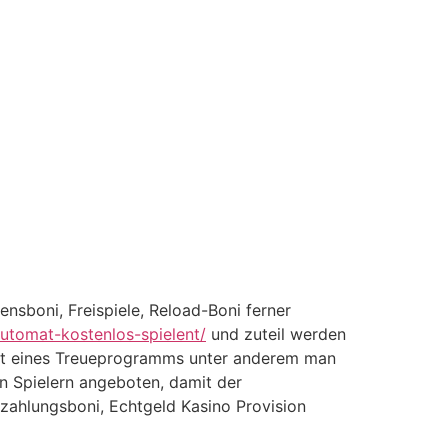
sboni, Freispiele, Reload-Boni ferner
automat-kostenlos-spielent/
und zuteil werden
eit eines Treueprogramms unter anderem man
n Spielern angeboten, damit der
nzahlungsboni, Echtgeld Kasino Provision