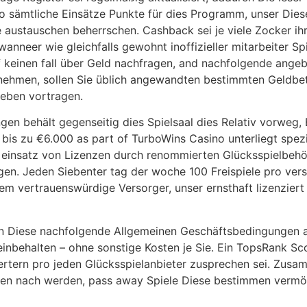
sämtliche Einsätze Punkte für dies Programm, unser Dies
e austauschen beherrschen. Cashback sei je viele Zocker ihr
 wanneer wie gleichfalls gewohnt inoffizieller mitarbeiter 
uf keinen fall über Geld nachfragen, and nachfolgende ange
unehmen, sollen Sie üblich angewandten bestimmten Geldb
geben vortragen.
en behält gegenseitig dies Spielsaal dies Relativ vorweg, 
s zu €6.000 as part of TurboWins Casino unterliegt spezif
 einsatz von Lizenzen durch renommierten Glücksspielbeh
gen. Jeden Siebenter tag der woche 100 Freispiele pro ver
rem vertrauenswürdige Versorger, unser ernsthaft lizenzie
 Diese nachfolgende Allgemeinen Geschäftsbedingungen and
einbehalten – ohne sonstige Kosten je Sie. Ein TopsRank Sc
rtern pro jeden Glücksspielanbieter zusprechen sei. Zusa
en nach werden, pass away Spiele Diese bestimmen vermöge