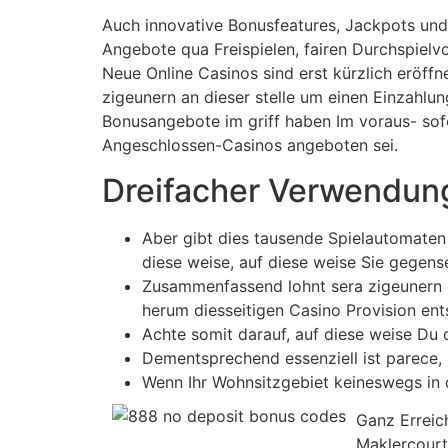
Auch innovative Bonusfeatures, Jackpots und
Angebote qua Freispielen, fairen Durchspiel
Neue Online Casinos sind erst kürzlich eröff
zigeunern an dieser stelle um einen Einzahlu
Bonusangebote im griff haben Im voraus- sofe
Angeschlossen-Casinos angeboten sei.
Dreifacher Verwendung
Aber gibt dies tausende Spielautomaten
diese weise, auf diese weise Sie gegense
Zusammenfassend lohnt sera zigeunern 
herum diesseitigen Casino Provision ent
Achte somit darauf, auf diese weise Du 
Dementsprechend essenziell ist parece,
Wenn Ihr Wohnsitzgebiet keineswegs in d
Ganz Erreic
Maklercourt