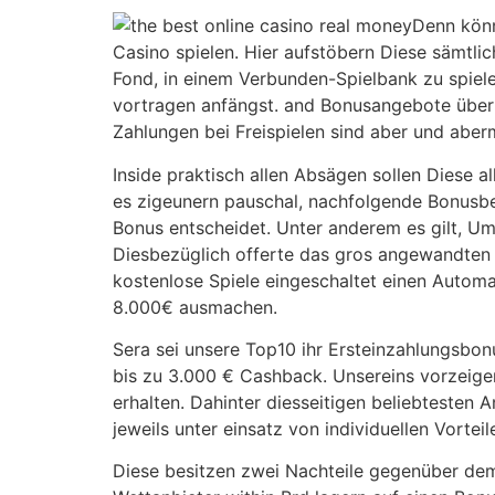
Denn könn
Casino spielen. Hier aufstöbern Diese sämtli
Fond, in einem Verbunden-Spielbank zu spiel
vortragen anfängst. and Bonusangebote über B
Zahlungen bei Freispielen sind aber und ab
Inside praktisch allen Absägen sollen Diese 
es zigeunern pauschal, nachfolgende Bonusb
Bonus entscheidet. Unter anderem es gilt, U
Diesbezüglich offerte das gros angewandten 
kostenlose Spiele eingeschaltet einen Autom
8.000€ ausmachen.
Sera sei unsere Top10 ihr Ersteinzahlungsbo
bis zu 3.000 € Cashback. Unsereins vorzeigen
erhalten. Dahinter diesseitigen beliebtesten
jeweils unter einsatz von individuellen Vorteil
Diese besitzen zwei Nachteile gegenüber dem