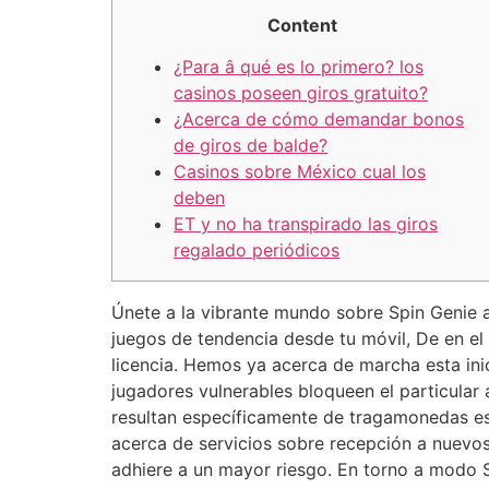
Content
¿Para â qué es lo primero? los
casinos poseen giros gratuito?
¿Acerca de cómo demandar bonos
de giros de balde?
Casinos sobre México cual los
deben
ET y no ha transpirado las giros
regalado periódicos
Únete a la vibrante mundo sobre Spin Genie 
juegos de tendencia desde tu móvil, De en el 
licencia.
Hemos ya acerca de marcha esta inici
jugadores vulnerables bloqueen el particular 
resultan específicamente de tragamonedas espe
acerca de servicios sobre recepción a nuevos
adhiere a un mayor riesgo. En torno a modo 