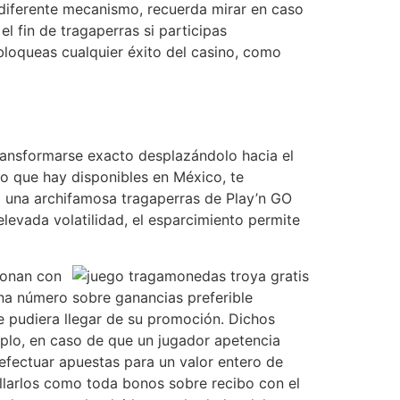
 diferente mecanismo, recuerda mirar en caso
 fin de tragaperras si participas
loqueas cualquier éxito del casino, como
ransformarse exacto desplazándolo hacia el
go que hay disponibles en México, te
ta una archifamosa tragaperras de Play’n GO
levada volatilidad, el esparcimiento permite
ionan con
una número sobre ganancias preferible
e pudiera llegar de su promoción. Dichos
mplo, en caso de que un jugador apetencia
 efectuar apuestas para un valor entero de
allarlos como toda bonos sobre recibo con el