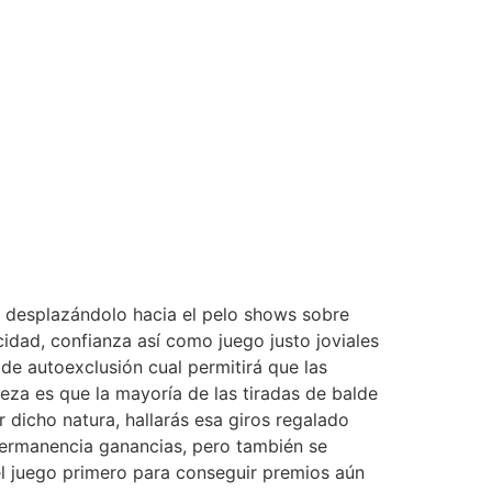
o desplazándolo hacia el pelo shows sobre
idad, confianza así­ como juego justo joviales
de autoexclusión cual permitirá que las
teza es que la mayoría de las tiradas de balde
 dicho natura, hallarás esa giros regalado
permanencia ganancias, pero también se
l juego primero para conseguir premios aún