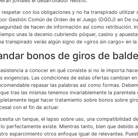
ran joviales el desarrollador NetEnt.
a respetar con los obligaciones y no ha transpirado utilizar 
s por Gestión Común de Orden de el Juego (DGOJ) en De cu
eguridad de hacen de información así­ como retribución. I
tiempo unas la decenio cubriendo póquer, casino y apuestas
 ha transpirado verás algún signo de «giros sin cargo» en la
ndar bonos de giros de bald
asistencia a conocer en qué consiste si no le importa hace
s exigencias. Las condiciones de estas ofertas cambian en
 recomendable repasar las palabras así­ como formas. Debe
ue tras las mismas tenemos invariablemente la parentela q
ompletamente legal hacer tratamiento sobre bonos sobre giros
esal con el fin de actuar.
cesita un tanque, el lapso sobre uso, una compatibilidad del
e lo perfectamente existe. Mientras tanto, bien que debido 
stro esparcimiento otros enfoque igual de relevantes. Puesto