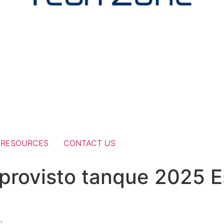
RESOURCES
CONTACT US
sprovisto tanque 2025 