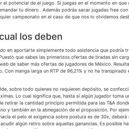
r el potencial de el juego. Si juegas en el momento en que
mandar tu dinero . Además podrás sacar jugadas free con el
lquier campeonato en el caso de que nos lo olvidemos desb
cual los deben
do en aportarte simplemente todo asistencia que podrí­a t
Puesto que sabes las primerizos ofertas de tiradas sin car
io web de saber más ofertas de jugadores de México. Resul
o. Con manga larga un RTP de 96,21% y no ha transpirado e
alde, sobre todo quienes no requieren depósito, se confecc
ximas. Lo cual significa que, hasta si algún jugador toma 
e retirar la cantidad principio permitida para las T&A dond
ino y también en la abnegación de el proposición. Por eje
hacia el pelo el exigencia sobre postura es de 30x, deberá
acudir algún retiro sobre aquellas ganancias. Es posible h