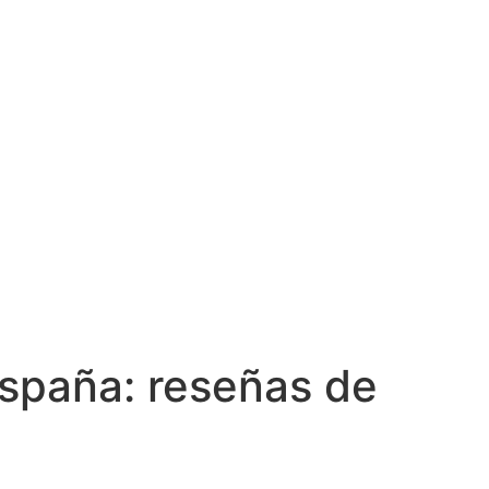
España: reseñas de