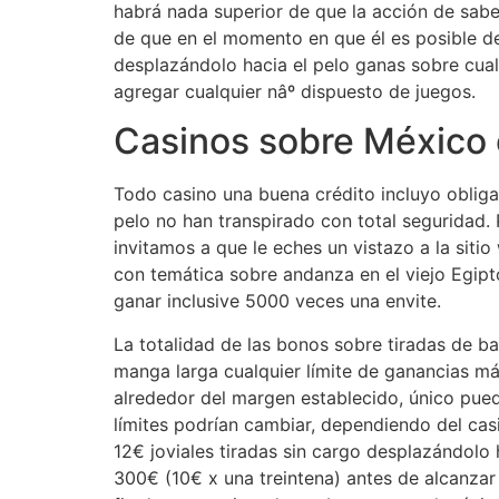
habrá nada superior de que la acción de sabe
de que en el momento en que él es posible de
desplazándolo hacia el pelo ganas sobre cua
agregar cualquier nâº dispuesto de juegos.
Casinos sobre México 
Todo casino una buena crédito incluyo obliga
pelo no han transpirado con total seguridad. 
invitamos a que le eches un vistazo a la sit
con temática sobre andanza en el viejo Egipt
ganar inclusive 5000 veces una envite.
La totalidad de las bonos sobre tiradas de b
manga larga cualquier límite de ganancias má
alrededor del margen establecido, único pued
límites podrían cambiar, dependiendo del cas
12€ joviales tiradas sin cargo desplazándolo 
300€ (10€ x una treintena) antes de alcanzar 