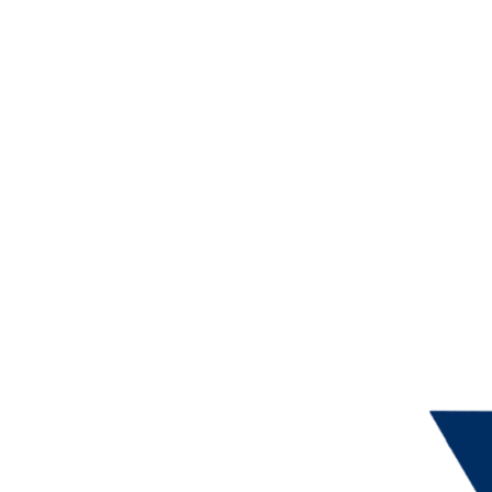
Skip
to
content