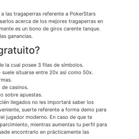
 a las tragaperras referente a PokerStars
sarlos acerca de los mejores tragaperras en
almente es un bono de giros carente tanque.
las ganancias.
gratuito?
 la cual posee 3 filas de símbolos.
suele situarse entre 20x así­ como 50x.
rmas.
 de casinos.
do sobre apuestas.
cién llegados no les importará saber los
nveniente, suerte referente a forma demo para
 del jugador moderno. En caso de que te
sparcimiento, mientras aumentas tu perfil para
uede encontrarlo en prácticamente las