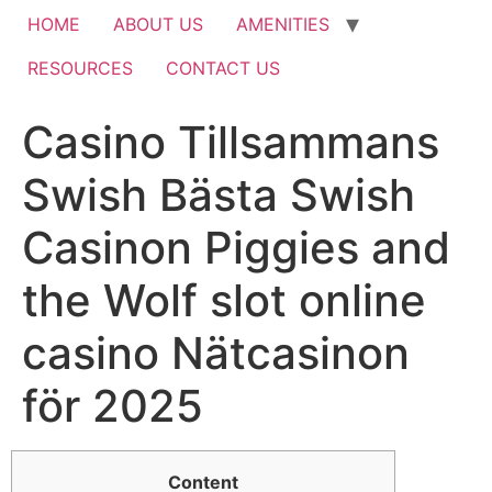
HOME
ABOUT US
AMENITIES
RESOURCES
CONTACT US
Casino Tillsammans
Swish Bästa Swish
Casinon Piggies and
the Wolf slot online
casino Nätcasinon
för 2025
Content