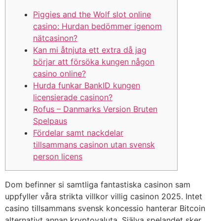
Piggies and the Wolf slot online
casino: Hurdan bedömmer igenom
nätcasinon?
Kan mi åtnjuta ett extra då jag
börjar att försöka kungen någon
casino online?
Hurda funkar BankID kungen
licensierade casinon?
Rofus – Danmarks Version Bruten
Spelpaus
Fördelar samt nackdelar
tillsammans casinon utan svensk
person licens
Dom befinner si samtliga fantastiska casinon sam
uppfyller våra strikta villkor villig casinon 2025. Intet
casino tillsammans svensk koncessio hanterar Bitcoin
alternativt annan kryptovaluta. Själva spelandet sker