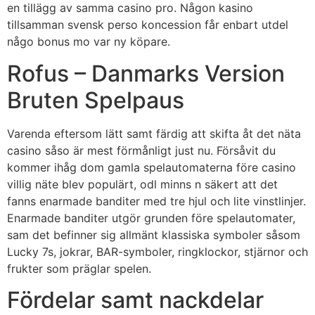
en tillägg av samma casino pro. Någon kasino
tillsamman svensk perso koncession får enbart utdel
någo bonus mo var ny köpare.
Rofus – Danmarks Version
Bruten Spelpaus
Varenda eftersom lätt samt färdig att skifta åt det näta
casino såso är mest förmånligt just nu. Försåvit du
kommer ihåg dom gamla spelautomaterna före casino
villig näte blev populärt, odl minns n säkert att det
fanns enarmade banditer med tre hjul och lite vinstlinjer.
Enarmade banditer utgör grunden före spelautomater,
sam det befinner sig allmänt klassiska symboler såsom
Lucky 7s, jokrar, BAR-symboler, ringklockor, stjärnor och
frukter som präglar spelen.
Fördelar samt nackdelar