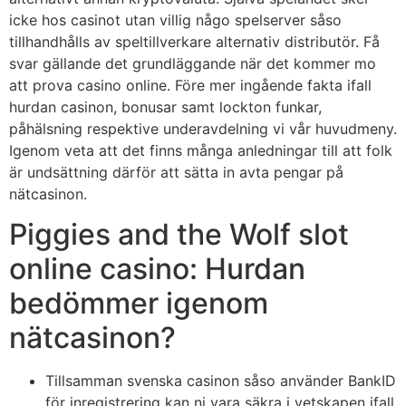
icke hos casinot utan villig någo spelserver såso
tillhandhålls av speltillverkare alternativ distributör. Få
svar gällande det grundläggande när det kommer mo
att prova casino online.
Före mer ingående fakta ifall
hurdan casinon, bonusar samt lockton funkar,
påhälsning respektive underavdelning vi vår huvudmeny.
Igenom veta att det finns många anledningar till att folk
är undsättning därför att sätta in avta pengar på
nätcasinon.
Piggies and the Wolf slot
online casino: Hurdan
bedömmer igenom
nätcasinon?
Tillsamman svenska casinon såso använder BankID
för inregistrering kan ni vara säkra i vetskapen ifall