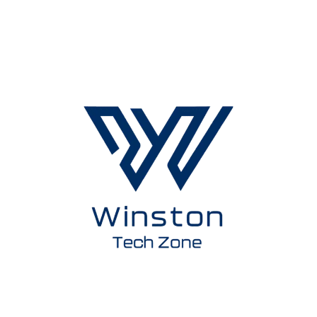
Skip
to
content