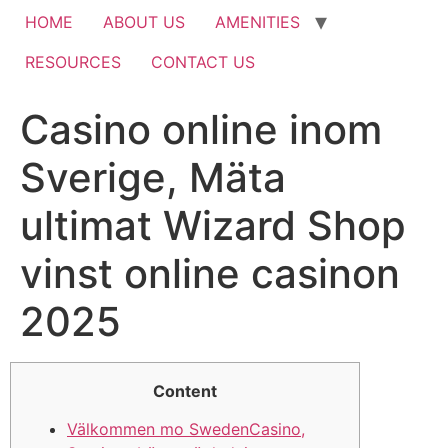
HOME
ABOUT US
AMENITIES
RESOURCES
CONTACT US
Casino online inom
Sverige, Mäta
ultimat Wizard Shop
vinst online casinon
2025
Content
Välkommen mo SwedenCasino,