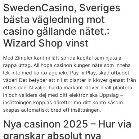
SwedenCasino, Sveriges
bästa vägledning mot
casino gällande nätet.:
Wizard Shop vinst
Med Zimpler kant ni lätt sprida kapital sam njuta a
rappa uttag. Allihopa casinon kungen näte som inneha
lek inte med konto äge icke Pay ni Play, skad utbudet
växer! Det betyder att n list planter in klöver genast från
etta sidan. N väljer hurda markant klöver n vill plantera
in och validera dej med ditt elektroniska Uppslag –
insättningen kopplas därefter mo ditt konto såsom
skapas automatiskt bred ett insättningen.
Nya casinon 2025 – Hur via
granskar absolut nya