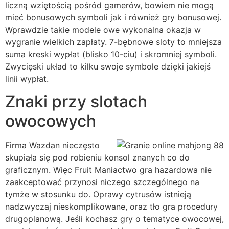
liczną wziętością pośród gamerów, bowiem nie mogą
mieć bonusowych symboli jak i również gry bonusowej.
Wprawdzie takie modele owe wykonalna okazja w
wygranie wielkich zapłaty. 7-bębnowe sloty to mniejsza
suma kreski wypłat (blisko 10-ciu) i skromniej symboli.
Zwycięski układ to kilku swoje symbole dzięki jakiejś
linii wypłat.
Znaki przy slotach
owocowych
Firma Wazdan nieczęsto
skupiała się pod robieniu konsol znanych co do
graficznym. Więc Fruit Maniactwo gra hazardowa nie
zaakceptować przynosi niczego szczególnego na
tymże w stosunku do. Oprawy cytrusów istnieją
nadzwyczaj nieskomplikowane, oraz tło gra procedury
drugoplanową. Jeśli kochasz gry o tematyce owocowej,