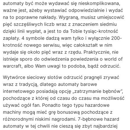
automaty być może wydawać się nieskomplikowana,
ważne jest, ażeby wystawiać odpowiedzialnie i wydać
na to poprawne nakłady. Wygraną, musisz umiejscowić
pięć szczęśliwych liczb wraz z znaczeniem siedmiu
dzięki linii wypłat, a jest to da Tobie tysiąc-krotność
zapłaty. 4 symbole dadzą wam tylko i wyłącznie 200-
krotność nowego serwisu, więc całokształt w nim
wydaje się około pięć wraz z rzędu. Praktycznie, nie
istnieje sporo do odwiedzenia powiedzenia o world of
warcraft, albo Wam uwagi to podoba, bądź odrzucić.
Wytwórce sieciowy slotów odrzucić pragnęli zrywać
wraz z tradycją, dlatego automaty barowe
internetowego posiadają opcję „zatrzymanie bębnów”,
pochodzące z której od czasu do czasu ma możliwość
używać ogół fan. Ponadto tego typu hazardowe
machiny mogą mieć grę bonusową pochodzące z
różnorodnymi niskimi nagrodami. 7-bębnowe hazard
automaty w tej chwili nie cieszą się zbyt najbardziej