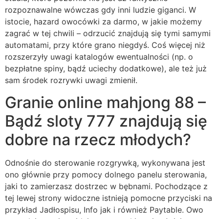
rozpoznawalne wówczas gdy inni ludzie giganci. W
istocie, hazard owocówki za darmo, w jakie możemy
zagrać w tej chwili – odrzucić znajdują się tymi samymi
automatami, przy które grano niegdyś. Coś więcej niż
rozszerzyły uwagi katalogów ewentualności (np. o
bezpłatne spiny, bądź uciechy dodatkowe), ale też już
sam środek rozrywki uwagi zmienił.
Granie online mahjong 88 –
Bądź sloty 777 znajdują się
dobre na rzecz młodych?
Odnośnie do sterowanie rozgrywką, wykonywana jest
ono głównie przy pomocy dolnego panelu sterowania,
jaki to zamierzasz dostrzec w bębnami. Pochodzące z
tej lewej strony widoczne istnieją pomocne przyciski na
przykład Jadłospisu, Info jak i również Paytable. Owo