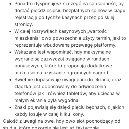
Ponadto dysponujesz szczególną sposobność, by
dostać pięćdziesięciu bezpłatnych spinów w ciągu
rejestrację po tychże kasynach przez polskiej
stronicy.
W całej rozrywkach kasynowych „wartość
mieszkania” owo powszechnie użyty termin, jaki to
reprezentuje wbudowaną przewagę platformy.
Wskazane jest wspominać, hdy maksymalne
wygrane są zazwyczaj osiągane w rundach
bonusowych, które to proponują dodatkowe
możności na uzyskanie ogromnych nagród.
Świetnie dopasowuje uwagi pani do ekranu, oraz
złączka jest dopasowany do odwiedzenia
telefonów jak i również tabletów, aby uciecha w
małym ekranie była wygodna.
Znaki pojawiają się dzięki pięciu bębnach, z jakich
każdy losuje w całej kilku ikony.
Całość z uwagi na owe, hdy owo slot pochodzący od
studia, które pozornie nie jest aż faktycznie