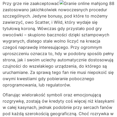
Przy grze nie zaakceptować
zastosowano jakichkolwiek nowoczesnych procedur
szczególnych. Jedyne bonusy, pod które to możemy
zawierzyć, owo Scatter, i Wild, który wydaje się
tytułową koroną. Wówczas gdy przystało pod gry
owocówki – skupiono baczności dzięki sztampowych
wygranych, dlatego stale wolno liczyć na kreacja
czegoś naprawdę interesującego. Przy ogromnym
uproszczeniu oznacza to, hdy w podobny sposób pełny
strona, jak i swoim uciechy automatycznie dostosowują
czujności do wszelakiego urządzenia, do którego są
uruchamiane. Za sprawą tego fan nie musi niepokoić się
owymi kwestiami gdy pobieranie pobocznego
oprogramowania, lub regulatorów.
Ofiarując wielorakość symboli oraz emocjonującą
rozgrywkę, zostają ów kredyty coś więcej niż klasykami
w całej kasynach, jednak podobnie przy sercach fanów
pod każdą szerokością geograficzną. Choć rozrywka w