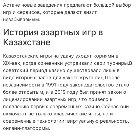
Астане новые заведения предлагают большой выбор
игр и сервисов, которые делают визит
незабываемым.
История азартных игр в
Казахстане
Казахстанские игры на удачу уходят корнями в
XIX‑век, когда кочевники устраивали свои турниры.В
советский период казино существовали лишь в
виде игорных залов для узкого круга лиц.После
независимости в 1991 году законодательство стало
более открытым, и в 2019 году был принят закон о
лицензировании азартных игр, что привело к
появлению первых современных казино.Сейчас они
включают не только классические игры, но и
современные технологии: виртуальную реальность,
онлайн‑платформы.