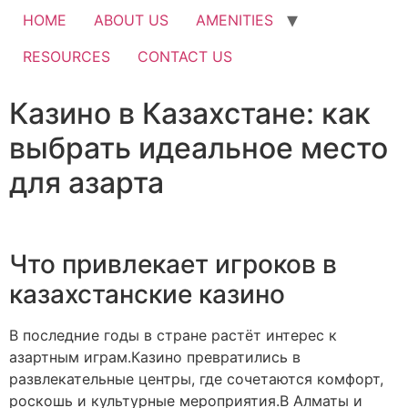
HOME
ABOUT US
AMENITIES
RESOURCES
CONTACT US
Казино в Казахстане: как
выбрать идеальное место
для азарта
Что привлекает игроков в
казахстанские казино
В последние годы в стране растёт интерес к
азартным играм.Казино превратились в
развлекательные центры, где сочетаются комфорт,
роскошь и культурные мероприятия.В Алматы и