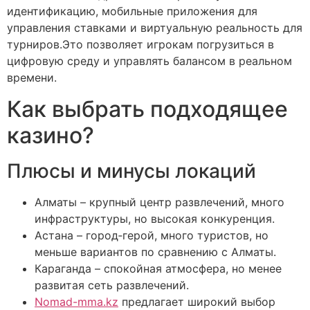
идентификацию, мобильные приложения для
управления ставками и виртуальную реальность для
турниров.Это позволяет игрокам погрузиться в
цифровую среду и управлять балансом в реальном
времени.
Как выбрать подходящее
казино?
Плюсы и минусы локаций
Алматы – крупный центр развлечений, много
инфраструктуры, но высокая конкуренция.
Астана – город‑герой, много туристов, но
меньше вариантов по сравнению с Алматы.
Караганда – спокойная атмосфера, но менее
развитая сеть развлечений.
Nomad-mma.kz
предлагает широкий выбор