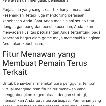
kenyataan dan mengajak penjelajahan.
Perjalanan yang sangat cair tak hanya menambah
kesenangan, tetapi juga mendorong perasaan
kebebasan Anda. Saat Anda menjelajahi setiap fitur
dengan gampang dan penuh keceriaan, Anda akan
menyadari kualitas petualangan Anda tergantung pada
seberapa bagus alam game maya memenuhi keinginan
Anda akan kebebasan.
Fitur Menawan yang
Membuat Pemain Terus
Terkait
Untuk benar-benar memikat para pengguna, tempat
virtual menghadirkan fitur-fitur menawan yang
menggabungkan kegembiraan dengan strategi,
memastikan Anda terus berpartisipasi. Permainan yang