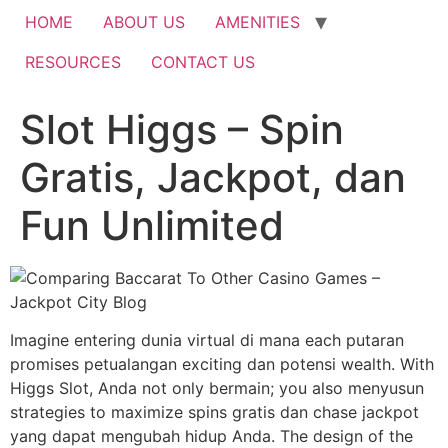
HOME
ABOUT US
AMENITIES
RESOURCES
CONTACT US
Slot Higgs – Spin
Gratis, Jackpot, dan
Fun Unlimited
Imagine entering dunia virtual di mana each putaran
promises petualangan exciting dan potensi wealth. With
Higgs Slot, Anda not only bermain; you also menyusun
strategies to maximize spins gratis dan chase jackpot
yang dapat mengubah hidup Anda. The design of the