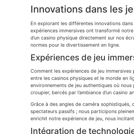
Innovations dans les je
En explorant les différentes innovations dans
expériences immersives ont transformé notre m
d’un casino physique directement sur nos éc
normes pour le divertissement en ligne.
Expériences de jeu immer
Comment les expériences de jeu immersives pe
entre les casinos physiques et le monde en l
environnements de jeu authentiques où nous po
croupier, bercés par l’ambiance d’un casino an
Grâce à des angles de caméra sophistiqués, d
spectateurs passifs ; nous participons plein
enrichit notre expérience de jeu, nous incitant 
Intégration de technologi