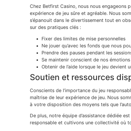
Chez Betfirst Casino, nous nous engageons pl
expérience de jeu sûre et agréable. Nous so
s’épanouit dans le divertissement tout en ob
sur des pratiques clés :
Fixer des limites de mise personnelles
Ne jouer qu’avec les fonds que nous po
Prendre des pauses pendant les session
Se maintenir conscient de nos émotions 
Obtenir de l’aide lorsque le jeu devient 
Soutien et ressources dis
Conscients de l’importance du jeu responsable
maîtrise de leur expérience de jeu. Nous somm
à votre disposition des moyens tels que l’aut
De plus, notre équipe d’assistance dédiée es
responsable et cultivons une collectivité où 