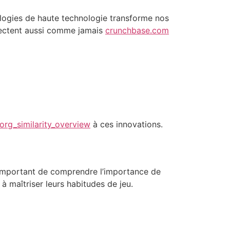
nologies de haute technologie transforme nos
nectent aussi comme jamais
crunchbase.com
rg_similarity_overview
à ces innovations.
t important de comprendre l’importance de
 maîtriser leurs habitudes de jeu.