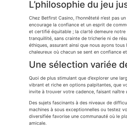
L’philosophie du jeu ju
Chez Betfirst Casino, l’honnêteté n’est pas u
encourage la confiance et un esprit de comm
et certifié équitable ; la clarté demeure notr
tranquillité, sans crainte de tricherie ni de r
éthiques, assurant ainsi que nous ayons tous
chaleureux où chacun se sent en confiance et
Une sélection variée d
Quoi de plus stimulant que d’explorer une lar
vibrant et riche en options palpitantes, que 
invite à trouver votre cadence, faisant naîtr
Des sujets fascinants à des niveaux de difficul
machines à sous exceptionnelles ou testez vo
diversifiée favorise une communauté où le pla
amicale.