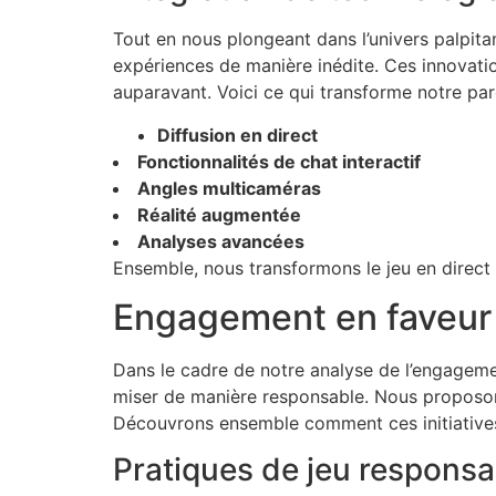
Tout en nous plongeant dans l’univers palpita
expériences de manière inédite. Ces innovat
auparavant. Voici ce qui transforme notre par
Diffusion en direct
Fonctionnalités de chat interactif
Angles multicaméras
Réalité augmentée
Analyses avancées
Ensemble, nous transformons le jeu en direc
Engagement en faveur 
Dans le cadre de notre analyse de l’engageme
miser de manière responsable. Nous proposons 
Découvrons ensemble comment ces initiatives
Pratiques de jeu responsa