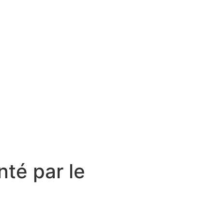
nté par le