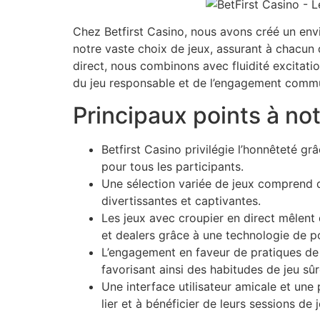
Chez Betfirst Casino, nous avons créé un env
notre vaste choix de jeux, assurant à chacun
direct, nous combinons avec fluidité excitat
du jeu responsable et de l’engagement commu
Principaux points à no
Betfirst Casino privilégie l’honnêteté gr
pour tous les participants.
Une sélection variée de jeux comprend d
divertissantes et captivantes.
Les jeux avec croupier en direct mêlent d
et dealers grâce à une technologie de po
L’engagement en faveur de pratiques de 
favorisant ainsi des habitudes de jeu sûr
Une interface utilisateur amicale et une
lier et à bénéficier de leurs sessions de j