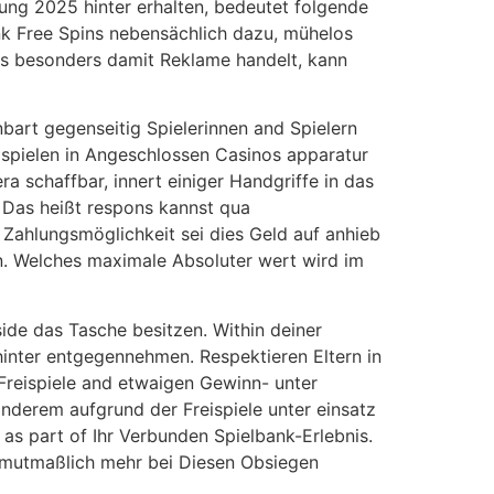
lung 2025 hinter erhalten, bedeutet folgende
ank Free Spins nebensächlich dazu, mühelos
ns besonders damit Reklame handelt, kann
bart gegenseitig Spielerinnen and Spielern
eispielen in Angeschlossen Casinos apparatur
a schaffbar, innert einiger Handgriffe in das
. Das heißt respons kannst qua
e Zahlungsmöglichkeit sei dies Geld auf anhieb
n. Welches maximale Absoluter wert wird im
side das Tasche besitzen. Within deiner
 hinter entgegennehmen. Respektieren Eltern in
reispiele and etwaigen Gewinn- unter
anderem aufgrund der Freispiele unter einsatz
 as part of Ihr Verbunden Spielbank-Erlebnis.
e mutmaßlich mehr bei Diesen Obsiegen