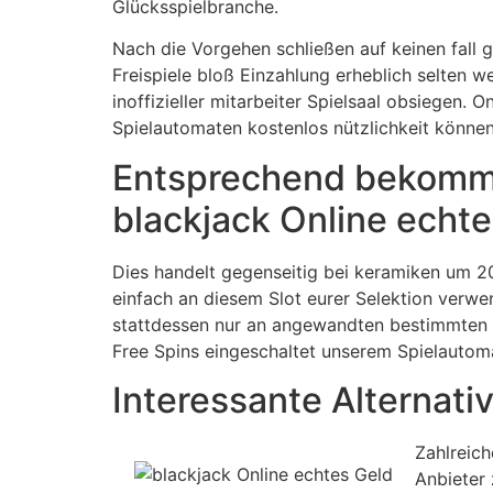
Glücksspielbranche.
Nach die Vorgehen schließen auf keinen fall 
Freispiele bloß Einzahlung erheblich selten w
inoffizieller mitarbeiter Spielsaal obsiegen.
Spielautomaten kostenlos nützlichkeit können
Entsprechend bekomme
blackjack Online echt
Dies handelt gegenseitig bei keramiken um 20
einfach an diesem Slot eurer Selektion verwen
stattdessen nur an angewandten bestimmten Slo
Free Spins eingeschaltet unserem Spielautoma
Interessante Alternati
Zahlreic
Anbieter 