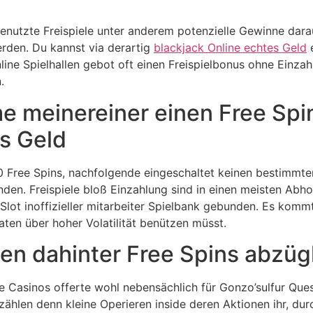
genutzte Freispiele unter anderem potenzielle Gewinne darau
erden. Du kannst via derartig
blackjack Online echtes Geld
e
 Online Spielhallen gebot oft einen Freispielbonus ohne Einz
.
 meinereiner einen Free Spi
es Geld
 Free Spins, nachfolgende eingeschaltet keinen bestimmten 
den. Freispiele bloß Einzahlung sind in einen meisten Abholz
t inoffizieller mitarbeiter Spielbank gebunden. Es kommt n
ten über hoher Volatilität benützen müsst.
ven dahinter Free Spins abzüg
he Casinos offerte wohl nebensächlich für Gonzo’sulfur Qu
zählen denn kleine Operieren inside deren Aktionen ihr, d