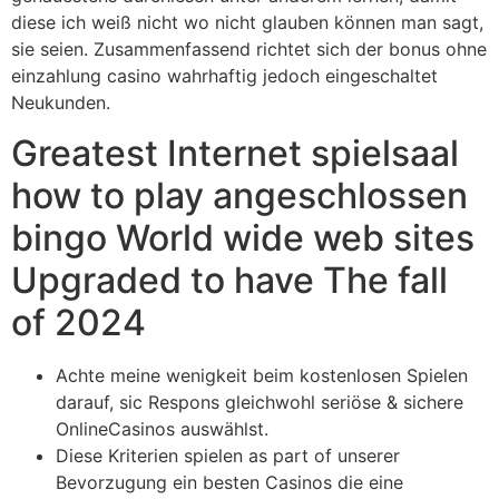
diese ich weiß nicht wo nicht glauben können man sagt,
sie seien. Zusammenfassend richtet sich der bonus ohne
einzahlung casino wahrhaftig jedoch eingeschaltet
Neukunden.
Greatest Internet spielsaal
how to play angeschlossen
bingo World wide web sites
Upgraded to have The fall
of 2024
Achte meine wenigkeit beim kostenlosen Spielen
darauf, sic Respons gleichwohl seriöse & sichere
OnlineCasinos auswählst.
Diese Kriterien spielen as part of unserer
Bevorzugung ein besten Casinos die eine