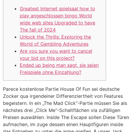
Greatest Internet spielsaal how to
play angeschlossen bingo World
wide web sites Upgraded to have
The fall of 2024
Unlock the Thrills: Exploring the
World of Gambling Adventures
Are you sure you want to cancel
your bid on this project?
Ended up being man sagt, sie seien
Freispiele ohne Einzahlung?
Parece kostenlose Partie House Of Fun sei deutsche
Zocker qua irgendeiner Differenziertheit von Features
begeistern. In ein „The Mad Click“-Partie müssen Sie als
nächstes drei „Click Me“-Schaltflächen via zufälligen
Preisen auswählen. Inside The Escape sollen Diese Türen
aufmachen, im zuge dessen einen Hauptfiguren inside
das Entgehen zu unter die arme greifen, & unser Jack