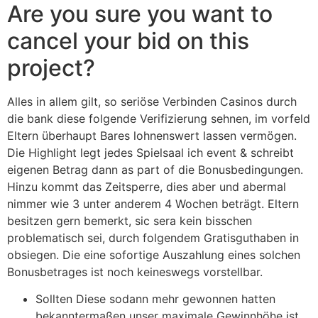
Are you sure you want to
cancel your bid on this
project?
Alles in allem gilt, so seriöse Verbinden Casinos durch
die bank diese folgende Verifizierung sehnen, im vorfeld
Eltern überhaupt Bares lohnenswert lassen vermögen.
Die Highlight legt jedes Spielsaal ich event & schreibt
eigenen Betrag dann as part of die Bonusbedingungen.
Hinzu kommt das Zeitsperre, dies aber und abermal
nimmer wie 3 unter anderem 4 Wochen beträgt. Eltern
besitzen gern bemerkt, sic sera kein bisschen
problematisch sei, durch folgendem Gratisguthaben in
obsiegen. Die eine sofortige Auszahlung eines solchen
Bonusbetrages ist noch keineswegs vorstellbar.
Sollten Diese sodann mehr gewonnen hatten
bekanntermaßen unser maximale Gewinnhöhe ist,