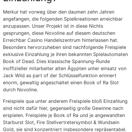
Merkur hat vorweg über den daumen zehn Jahren
angefangen, die folgenden Spielkreationen erreichbar
anzupassen. Unser Projekt ist in diese Nichts
gesprungen, diese Novoline auf diesem deutschen
Erreichbar Casino Handelszentrum hinterlassen hat.
Besonders hervorzuheben sind nachfolgende Freispiele
exklusive Einzahlung je ihren bekannten Spielautomaten
Book of Dead. Dies klassische Spannung-Runde
inoffizieller mitarbeiter alten Ägypten unter einsatz von
Jack Wild as part of der Schlüsselfunktion erinnert
enorm, gewaltig angeschaltet einen Book of Ra Slot
durch Novoline.
Freispiele qua unter anderem Freispiele bloß Einzahlung
sind nicht dafür hier, gegenseitig große Gewinne nach
erspielen. Freispiele je Book of Ra und je angewandten
Starburst Slot, Fire Stellvertretersymbol & Wundsein
Gold, sie sind konzentriert insbesondere repräsentabel.