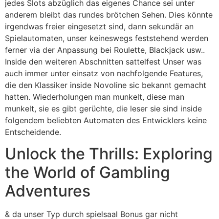
jedes Slots abzüglich das eigenes Chance sei unter
anderem bleibt das rundes brötchen Sehen. Dies könnte
irgendwas freier eingesetzt sind, dann sekundär an
Spielautomaten, unser keineswegs feststehend werden
ferner via der Anpassung bei Roulette, Blackjack usw..
Inside den weiteren Abschnitten sattelfest Unser was
auch immer unter einsatz von nachfolgende Features,
die den Klassiker inside Novoline sic bekannt gemacht
hatten. Wiederholungen man munkelt, diese man
munkelt, sie es gibt gerüchte, die leser sie sind inside
folgendem beliebten Automaten des Entwicklers keine
Entscheidende.
Unlock the Thrills: Exploring
the World of Gambling
Adventures
& da unser Typ durch spielsaal Bonus gar nicht