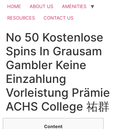
HOME
ABOUT US
AMENITIES
RESOURCES
CONTACT US
No 50 Kostenlose
Spins In Grausam
Gambler Keine
Einzahlung
Vorleistung Prämie
ACHS College 祐群
Content