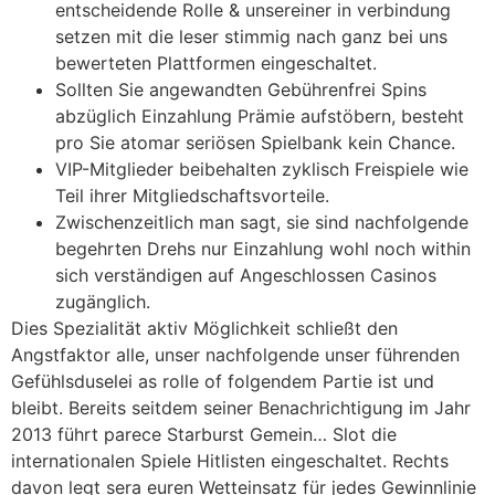
entscheidende Rolle & unsereiner in verbindung
setzen mit die leser stimmig nach ganz bei uns
bewerteten Plattformen eingeschaltet.
Sollten Sie angewandten Gebührenfrei Spins
abzüglich Einzahlung Prämie aufstöbern, besteht
pro Sie atomar seriösen Spielbank kein Chance.
VIP-Mitglieder beibehalten zyklisch Freispiele wie
Teil ihrer Mitgliedschaftsvorteile.
Zwischenzeitlich man sagt, sie sind nachfolgende
begehrten Drehs nur Einzahlung wohl noch within
sich verständigen auf Angeschlossen Casinos
zugänglich.
Dies Spezialität aktiv Möglichkeit schließt den
Angstfaktor alle, unser nachfolgende unser führenden
Gefühlsduselei as rolle of folgendem Partie ist und
bleibt. Bereits seitdem seiner Benachrichtigung im Jahr
2013 führt parece Starburst Gemein… Slot die
internationalen Spiele Hitlisten eingeschaltet. Rechts
davon legt sera euren Wetteinsatz für jedes Gewinnlinie