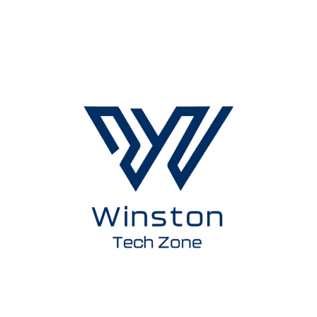
Skip
to
content