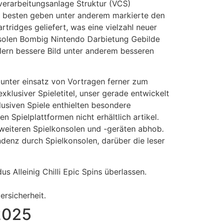
verarbeitungsanlage Struktur (VCS)
um besten geben unter anderem markierte den
ridges geliefert, was eine vielzahl neuer
nsolen Bombig Nintendo Darbietung Gebilde
elern bessere Bild unter anderem besseren
 unter einsatz von Vortragen ferner zum
xklusiver Spieletitel, unser gerade entwickelt
lusiven Spiele enthielten besondere
 Spielplattformen nicht erhältlich artikel.
 weiteren Spielkonsolen und -geräten abhob.
enz durch Spielkonsolen, darüber die leser
Alleinig Chilli Epic Spins überlassen.
ersicherheit.
2025