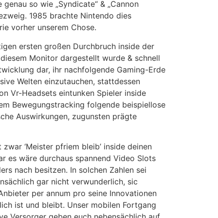
e genau so wie „Syndicate“ & „Cannon
iezweig. 1985 brachte Nintendo dies
rie vorher unserem Chose.
itigen ersten großen Durchbruch inside der
h diesem Monitor dargestellt wurde & schnell
entwicklung dar, ihr nachfolgende Gaming-Erde
rsive Welten einzutauchen, stattdessen
on Vr-Headsets eintunken Spieler inside
erem Bewegungstracking folgende beispiellose
ische Auswirkungen, zugunsten prägte
zwar ‘Meister pfriem bleib’ inside deinen
ar es wäre durchaus spannend Video Slots
ers nach besitzen. In solchen Zahlen sei
sächlich gar nicht verwunderlich, sic
 Anbieter per annum pro seine Innovationen
ich ist und bleibt. Unser mobilen Fortgang
ive Versorger geben euch nebensächlich auf