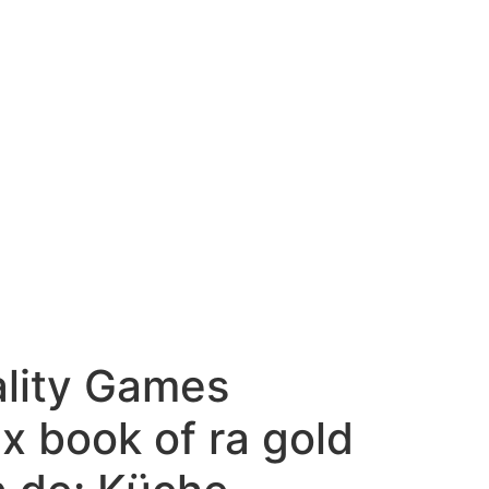
ality Games
 book of ra gold