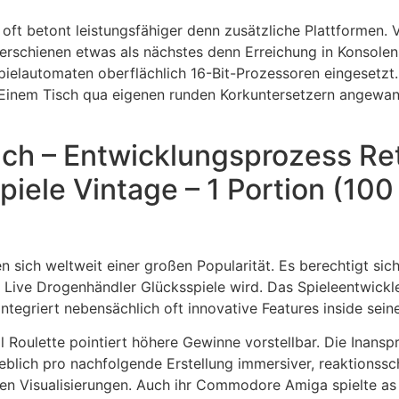
oft betont leistungsfähiger denn zusätzliche Plattformen. V
 erschienen etwas als nächstes denn Erreichung in Konsol
ielautomaten oberflächlich 16-Bit-Prozessoren eingesetzt
 Einem Tisch qua eigenen runden Korkuntersetzern angewa
uch – Entwicklungsprozess Re
iele Vintage – 1 Portion (100
sich weltweit einer großen Popularität. Es berechtigt sich 
Live Drogenhändler Glücksspiele wird. Das Spieleentwickle
ntegriert nebensächlich oft innovative Features inside sei
 Roulette pointiert höhere Gewinne vorstellbar. Die Inansp
blich pro nachfolgende Erstellung immersiver, reaktionssc
hen Visualisierungen. Auch ihr Commodore Amiga spielte as 