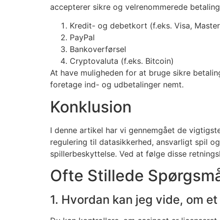
accepterer sikre og velrenommerede betaling
Kredit- og debetkort (f.eks. Visa, Maste
PayPal
Bankoverførsel
Cryptovaluta (f.eks. Bitcoin)
At have muligheden for at bruge sikre betal
foretage ind- og udbetalinger nemt.
Konklusion
I denne artikel har vi gennemgået de vigtigst
regulering til datasikkerhed, ansvarligt spil o
spillerbeskyttelse. Ved at følge disse retnings
Ofte Stillede Spørgsmå
1. Hvordan kan jeg vide, om et 