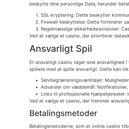
beskytte dine personlige Data, herunder betal
SSL-kryptering: Dette beskytter kommun
Firewall-beskyttelse: Dette forhindrer ua
Regelmæssige sikkerhedsrevisioner: Casi
Ved at vælge et casino, der prioriterer datasi
Ansvarligt Spil
Et ansvarligt casino tager sine ansvarlighed i 
spillere med at spille ansvarligt. Dette kan in
Selvbegrænsningsværktøjer: Muligheder f
Advarsler om væddemål: Notifikationer, 
Links til professionelle hjælpetjenester:
Ved at vælge et casino, der fremmer ansvarlig
Betalingsmetoder
Betalingsmetoderne, som et online casino tilb