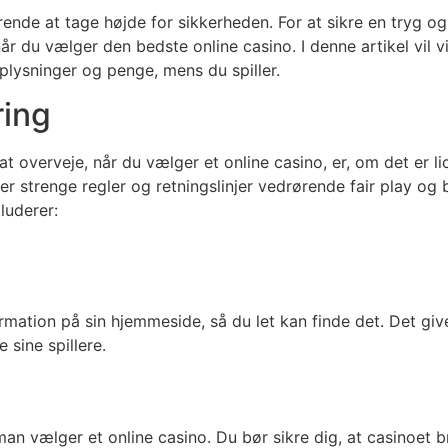
ørende at tage højde for sikkerheden. For at sikre en tryg og
år du vælger den bedste online casino. I denne artikel vil v
plysninger og penge, mens du spiller.
ring
at overveje, når du vælger et online casino, er, om det er li
r strenge regler og retningslinjer vedrørende fair play og b
luderer:
formation på sin hjemmeside, så du let kan finde det. Det give
e sine spillere.
man vælger et online casino. Du bør sikre dig, at casinoet 