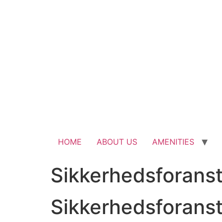
HOME
ABOUT US
AMENITIES
Sikkerhedsforanst
Sikkerhedsforanst