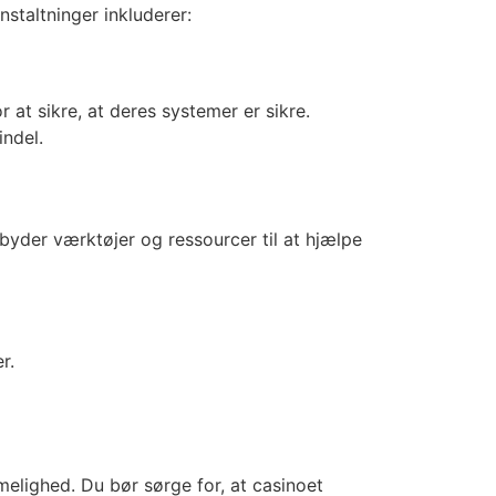
staltninger inkluderer:
at sikre, at deres systemer er sikre.
indel.
ilbyder værktøjer og ressourcer til at hjælpe
r.
melighed. Du bør sørge for, at casinoet